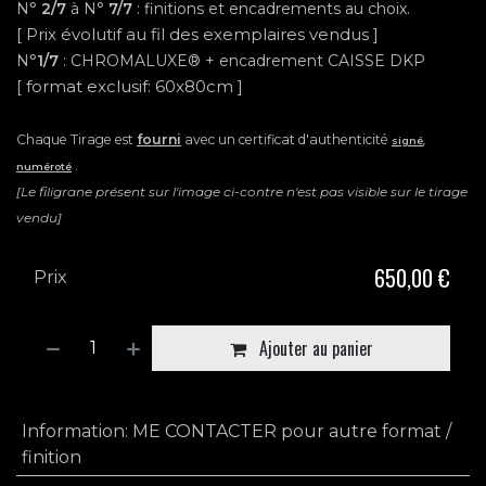
N°
2/7
à N°
7
/7
: finitions et encadrements au choix.
[ Prix évolutif au fil des exemplaires vendus ]
N°
1/7
: CHROMALUXE® + encadrement CAISSE DKP
format exclusif: 60x80cm ]
[
Chaque Tirage est
fourni
avec un certificat d'authenticité
signé
,
.
numéroté
[Le filigrane présent sur l'image ci-contre n'est pas visible sur le tirage
vendu]
650,00
€
Prix
Ajouter au panier
Information
:
ME CONTACTER pour autre format /
finition