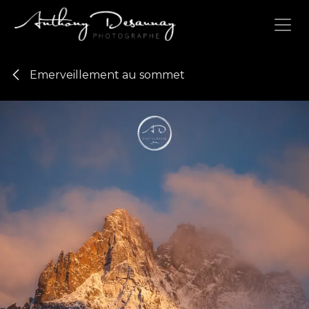
Se rendre au contenu
Emerveillement au sommet