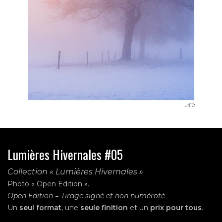
Lumières Hivernales #05
Collection « Lumières Hivernales »
Photo « Open Edition ».
Open Edition = Tirage signé et non numéroté
Un
seul format
, une
seule finition
et un
prix pour tous
.