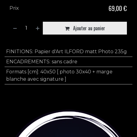
69,00
€
Prix
Ajouter au panier
FINITIONS
:
Papier d'Art ILFORD matt Photo 235g
ENCADREMENTS
:
sans cadre
Formats [cm]
:
40x50 [ photo 30x40 + marge
blanche avec signature ]