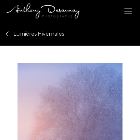
Se rendre au contenu
Lumières Hivernales