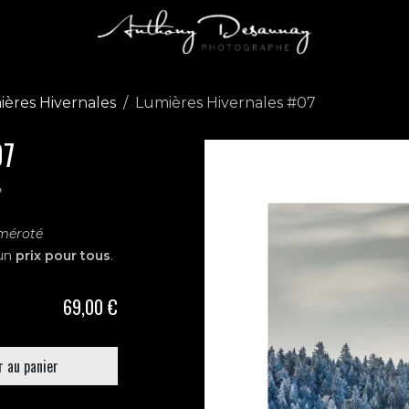
ères Hivernales
Lumières Hivernales #07
07
»
uméroté
un
prix pour tous
.
69,00
€
 au panier