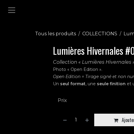
Se rendre au contenu
Tous les produits
COLLECTIONS
Lumi
Lumières Hivernales #
Collection « Lumières Hivernales 
Photo « Open Edition ».
Open Edition = Tirage signé et non n
Un
seul format
, une
seule finition
et 
Prix
Ajouter