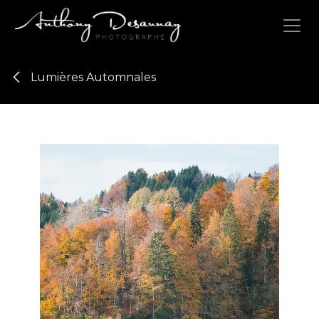
Se rendre au contenu
Lumières Automnales