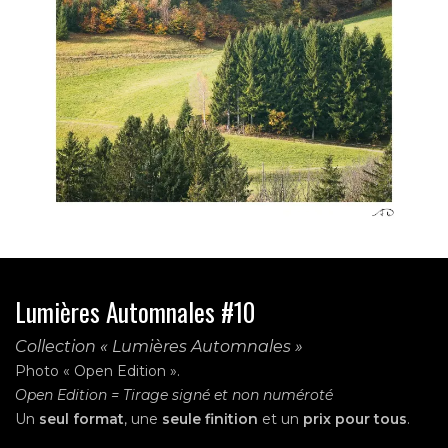
Lumières Automnales #10
Collection « Lumières Automnales »
Photo « Open Edition ».
Open Edition = Tirage signé et non numéroté
Un
seul format
, une
seule finition
et un
prix pour tous
.