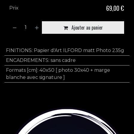
69,00
€
Prix
Ajouter au panier
FINITIONS
:
Papier d'Art ILFORD matt Photo 235g
ENCADREMENTS
:
sans cadre
Formats [cm]
:
40x50 [ photo 30x40 + marge
blanche avec signature ]