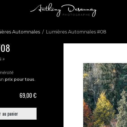
ières Automnales
Lumières Automnales #08
#08
s »
uméroté
un
prix pour tous
.
69,00
€
 au panier