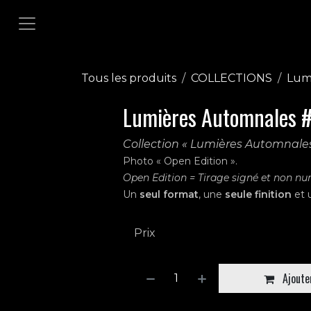
Se rendre au contenu
Tous les produits
COLLECTIONS
Lum
Lumières Automnales 
Collection « Lumières Automnale
Photo « Open Edition ».
Open Edition = Tirage signé et non n
Un
seul format
, une
seule finition
et 
Prix
Ajouter